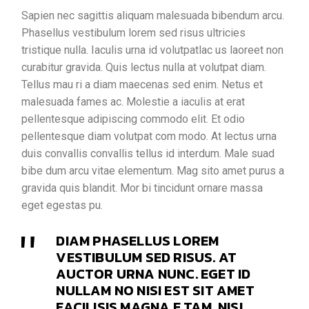
Sapien nec sagittis aliquam malesuada bibendum arcu.
Phasellus vestibulum lorem sed risus ultricies
tristique nulla. Iaculis urna id volutpatlac us laoreet non
curabitur gravida. Quis lectus nulla at volutpat diam.
Tellus mau ri a diam maecenas sed enim. Netus et
malesuada fames ac. Molestie a iaculis at erat
pellentesque adipiscing commodo elit. Et odio
pellentesque diam volutpat com modo. At lectus urna
duis convallis convallis tellus id interdum. Male suad
bibe dum arcu vitae elementum. Mag sito amet purus a
gravida quis blandit. Mor bi tincidunt ornare massa
eget egestas pu.
DIAM PHASELLUS LOREM
VESTIBULUM SED RISUS. AT
AUCTOR URNA NUNC. EGET ID
NULLAM NO NISI EST SIT AMET
FACILISIS MAGNA E TAM. NISI